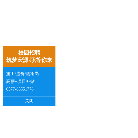
校园招聘
筑梦宏源·职等你来
施工/造价/测绘岗
高薪+项目补贴
0577-85551778
关闭